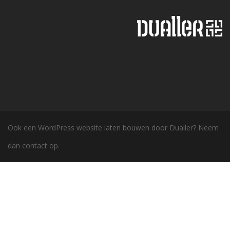
Ook een
WordPress
website laten bouwen door
Dualler
? Neem
dan
contact
op.