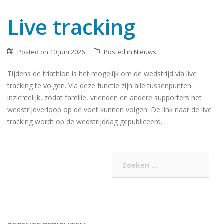
Live tracking
Posted on
10 juni 2026
Posted in
Nieuws
Tijdens de triathlon is het mogelijk om de wedstrijd via live
tracking te volgen. Via deze functie zijn alle tussenpunten
inzichtelijk, zodat familie, vrienden en andere supporters het
wedstrijdverloop op de voet kunnen volgen. De link naar de live
tracking wordt op de wedstrijddag gepubliceerd.
Berichtennavigatie
Zoeken
Oudere berichten
naar: