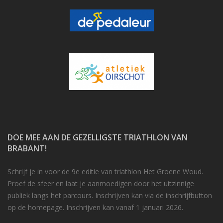
DOE MEE AAN DE GEZELLIGSTE TRIATHLON VAN
BRABANT!
Schrijf je in voor de 9e editie van triathlon Het Groene Woud.
Proef de sfeer en laat je aanmoedigen door het uitzinnige
publiek langs het parcours. Inschrijven kan via de inschrijfbutton
op de homepage. Inschrijven kan vanaf 1 januari 2026.