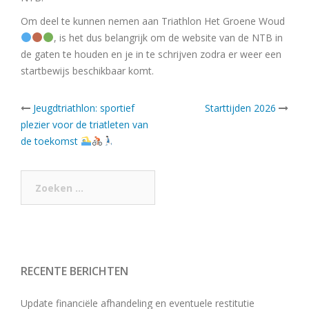
Om deel te kunnen nemen aan Triathlon Het Groene Woud
,
is het dus belangrijk om de website van de NTB in
de gaten te houden en je in te schrijven zodra er weer een
startbewijs beschikbaar komt.
Post
Jeugdtriathlon: sportief
Starttijden 2026
plezier voor de triatleten van
navigation
de toekomst
Zoeken
naar:
RECENTE BERICHTEN
Update financiële afhandeling en eventuele restitutie