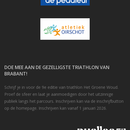
DOE MEE AAN DE GEZELLIGSTE TRIATHLON VAN
BRABANT!
Schrijf je in voor de 9e editie van triathlon Het Groene Woud.
Proef de sfeer en laat je aanmoedigen door het uitzinnige
publiek langs het parcours. Inschrijven kan via de inschrijfbutton
op de homepage. Inschrijven kan vanaf 1 januari 2026.