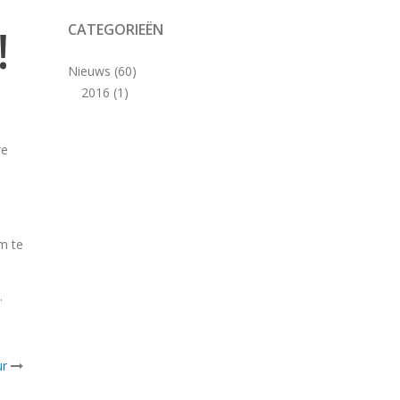
!
CATEGORIEËN
Nieuws
(60)
2016
(1)
we
om te
.
ur