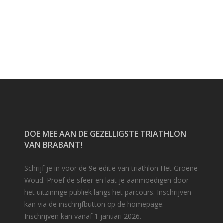
DOE MEE AAN DE GEZELLIGSTE TRIATHLON
VAN BRABANT!
Schrijf je in voor de 9e editie van triathlon Het Groene
Woud. Proef de sfeer en laat je aanmoedigen door
het uitzinnige publiek langs het parcours. Inschrijven
kan via de inschrijfbutton op de homepage.
Inschrijven kan vanaf 1 januari 2026.